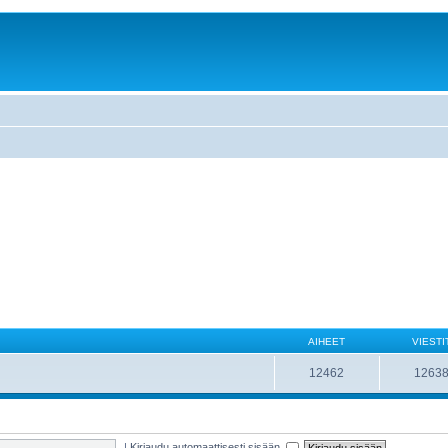
AIHEET
VIESTI
12462
1263
|
Kirjaudu automaattisesti sisään.