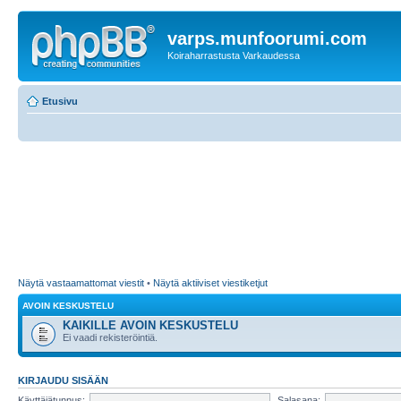
varps.munfoorumi.com
Koiraharrastusta Varkaudessa
Etusivu
Näytä vastaamattomat viestit
•
Näytä aktiiviset viestiketjut
AVOIN KESKUSTELU
KAIKILLE AVOIN KESKUSTELU
Ei vaadi rekisteröintiä.
KIRJAUDU SISÄÄN
Käyttäjätunnus:
Salasana: