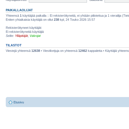
PAIKALLAOLIJAT
Yhteensä
1
käyttäjää paikalla :: Ei rekisteröityneitä, ei yhtään piilotettua ja 1 vierailija (Ti
Eniten yhtaikaisia käyttäjiä on ollut
238
kpl, 24 Touko 2026 15:57
Rekisteröityneet käyttäjät:
Ei rekisteröityneitä käyttäjiä
Selite:
Ylläpitäjät
,
Valvojat
TILASTOT
Viestejä yhteensä
12638
• Viestiketjuja on yhteensä
12462
kappaletta • Käyttäjiä yhteen
Etusivu