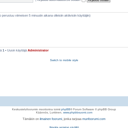
eto perustuu viimeisen 5 minuutin aikana olleisiin aktiivisiin käyttäjiin)
sä
1
• Uusin käyttäjä
Administrator
Switch to mobile style
Keskustelufoorumin moottorina toimii
phpBB
® Forum Software © phpBB Group
Käännös, Lurttinen,
www.phpbbsuomi.com
Tämäkin on
ilmainen foorumi
, jonka tarjoaa
munfoorumi.com
Ilmoita asiaton sisältö